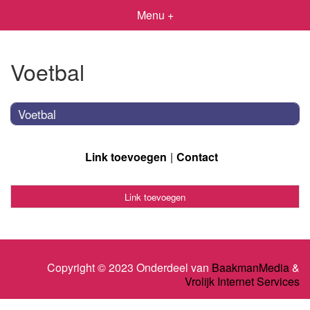
Menu +
Voetbal
Voetbal
Link toevoegen
Contact
Link toevoegen
Copyright © 2023 Onderdeel van
BaakmanMedia
&
Vrolijk Internet Services